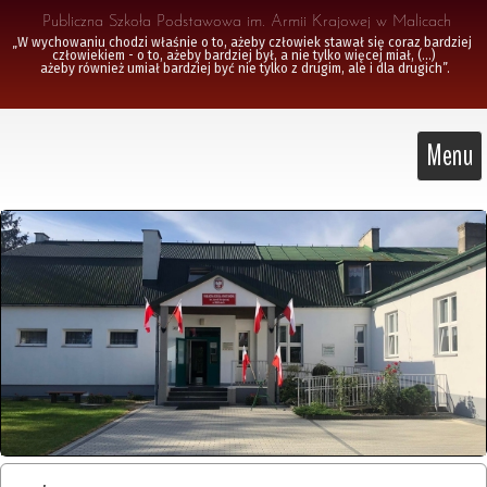
 Publiczna Szkoła Podstawowa im. Armii Krajowej w Malicach
„W wychowaniu chodzi właśnie o to, ażeby człowiek stawał się coraz bardziej 
człowiekiem - o to, ażeby bardziej był, a nie tylko więcej miał, (...)

 ażeby również umiał bardziej być nie tylko z drugim, ale i dla drugich”.
Menu