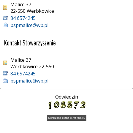
Malice 37
22-550 Werbkowice 
84 6574245
pspmalice@wp.pl
Kontakt Stowarzyszenie
Malice 37
Werbkowice 22-550
84 6574245
pspmalice@wp.pl
Odwiedzin
Stworzone przez
pl.mfirma.eu