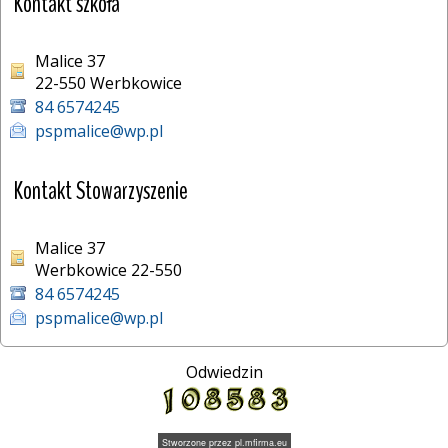
Kontakt szkoła
Malice 37
22-550 Werbkowice 
84 6574245
pspmalice@wp.pl
Kontakt Stowarzyszenie
Malice 37
Werbkowice 22-550
84 6574245
pspmalice@wp.pl
Odwiedzin
Stworzone przez
pl.mfirma.eu