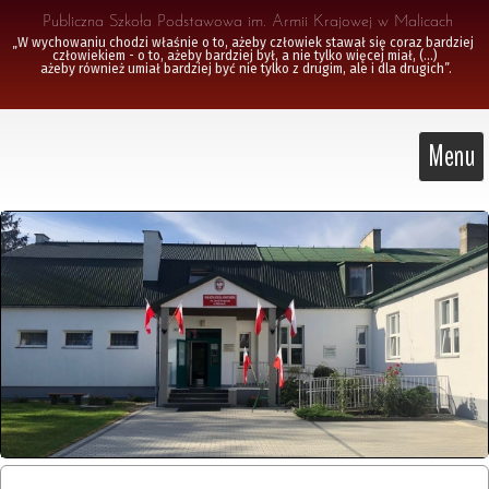
 Publiczna Szkoła Podstawowa im. Armii Krajowej w Malicach
„W wychowaniu chodzi właśnie o to, ażeby człowiek stawał się coraz bardziej 
człowiekiem - o to, ażeby bardziej był, a nie tylko więcej miał, (...)

 ażeby również umiał bardziej być nie tylko z drugim, ale i dla drugich”.
Menu