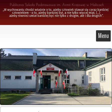
 Publiczna Szkoła Podstawowa im. Armii Krajowej w Malicach
„W wychowaniu chodzi właśnie o to, ażeby człowiek stawał się coraz bardziej 
człowiekiem - o to, ażeby bardziej był, a nie tylko więcej miał, (...)

 ażeby również umiał bardziej być nie tylko z drugim, ale i dla drugich”.
Menu