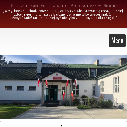
 Publiczna Szkoła Podstawowa im. Armii Krajowej w Malicach
„W wychowaniu chodzi właśnie o to, ażeby człowiek stawał się coraz bardziej 
człowiekiem - o to, ażeby bardziej był, a nie tylko więcej miał, (...)

 ażeby również umiał bardziej być nie tylko z drugim, ale i dla drugich”.
Menu