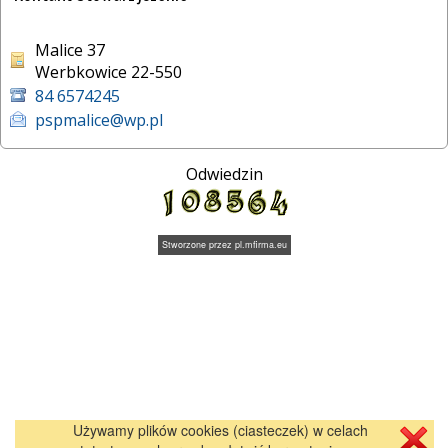
Malice 37
Werbkowice 22-550
84 6574245
pspmalice@wp.pl
Odwiedzin
Stworzone przez
pl.mfirma.eu
Używamy plików cookies (ciasteczek) w celach