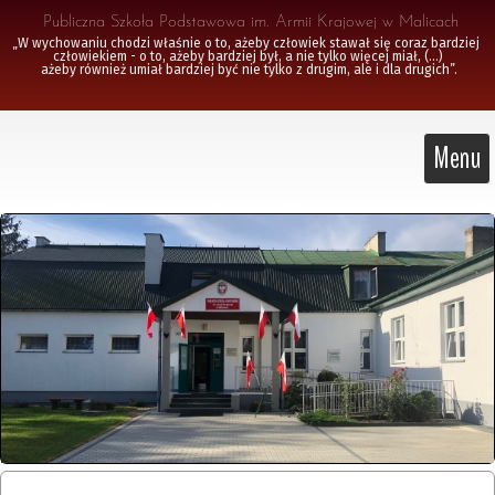
 Publiczna Szkoła Podstawowa im. Armii Krajowej w Malicach
„W wychowaniu chodzi właśnie o to, ażeby człowiek stawał się coraz bardziej 
człowiekiem - o to, ażeby bardziej był, a nie tylko więcej miał, (...)

 ażeby również umiał bardziej być nie tylko z drugim, ale i dla drugich”.
Menu