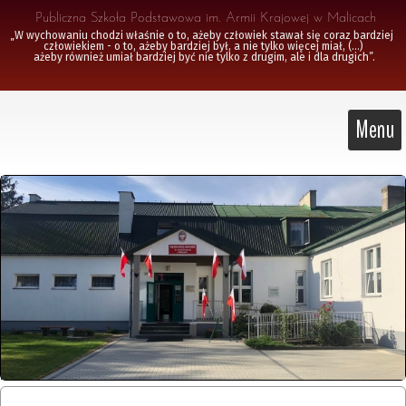
 Publiczna Szkoła Podstawowa im. Armii Krajowej w Malicach
„W wychowaniu chodzi właśnie o to, ażeby człowiek stawał się coraz bardziej 
człowiekiem - o to, ażeby bardziej był, a nie tylko więcej miał, (...)

 ażeby również umiał bardziej być nie tylko z drugim, ale i dla drugich”.
Menu