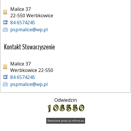
Malice 37
22-550 Werbkowice 
84 6574245
pspmalice@wp.pl
Kontakt Stowarzyszenie
Malice 37
Werbkowice 22-550
84 6574245
pspmalice@wp.pl
Odwiedzin
Stworzone przez
pl.mfirma.eu