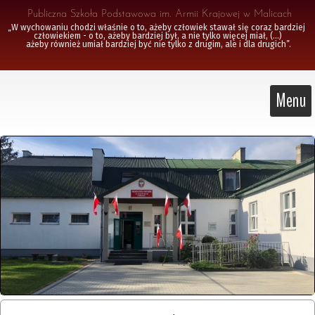
 Publiczna Szkoła Podstawowa im. Armii Krajowej w Malicach
„W wychowaniu chodzi właśnie o to, ażeby człowiek stawał się coraz bardziej 
człowiekiem - o to, ażeby bardziej był, a nie tylko więcej miał, (...)

 ażeby również umiał bardziej być nie tylko z drugim, ale i dla drugich”.
Menu