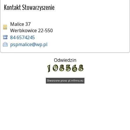
Kontakt Stowarzyszenie
Malice 37
Werbkowice 22-550
84 6574245
pspmalice@wp.pl
Odwiedzin
Stworzone przez
pl.mfirma.eu