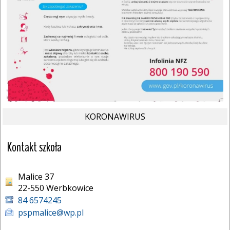
KORONAWIRUS
Kontakt szkoła
Malice 37
22-550 Werbkowice 
84 6574245
pspmalice@wp.pl