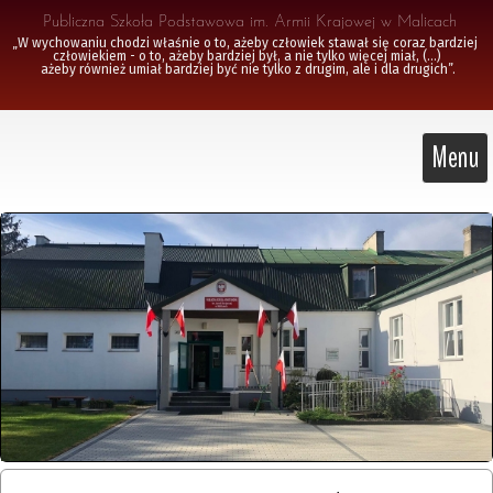
 Publiczna Szkoła Podstawowa im. Armii Krajowej w Malicach
„W wychowaniu chodzi właśnie o to, ażeby człowiek stawał się coraz bardziej 
człowiekiem - o to, ażeby bardziej był, a nie tylko więcej miał, (...)

 ażeby również umiał bardziej być nie tylko z drugim, ale i dla drugich”.
Menu