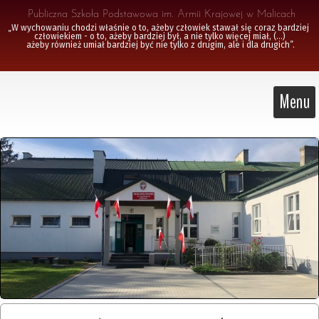
 Publiczna Szkoła Podstawowa im. Armii Krajowej w Malicach
„W wychowaniu chodzi właśnie o to, ażeby człowiek stawał się coraz bardziej 
człowiekiem - o to, ażeby bardziej był, a nie tylko więcej miał, (...)

 ażeby również umiał bardziej być nie tylko z drugim, ale i dla drugich”.
Menu