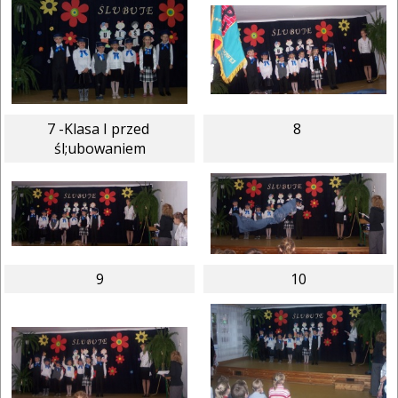
7 -Klasa I przed 
8 
śl;ubowaniem
9
10