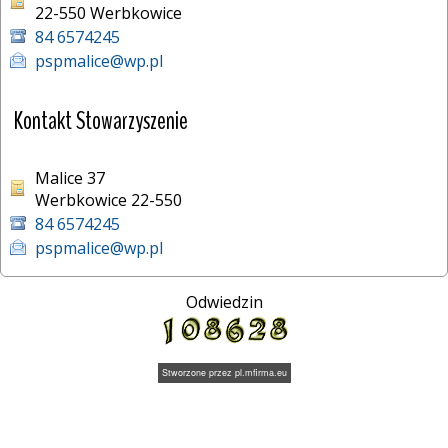
22-550 Werbkowice 
84 6574245
pspmalice@wp.pl
Kontakt Stowarzyszenie
Malice 37
Werbkowice 22-550
84 6574245
pspmalice@wp.pl
Odwiedzin
Stworzone przez
pl.mfirma.eu