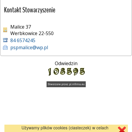
Kontakt Stowarzyszenie
Malice 37
Werbkowice 22-550
84 6574245
pspmalice@wp.pl
Odwiedzin
Stworzone przez
pl.mfirma.eu
Używamy plików cookies (ciasteczek) w celach