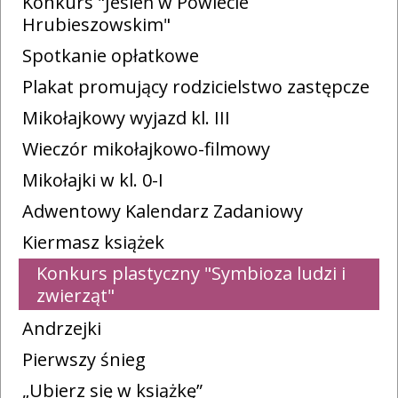
Konkurs "Jesień w Powiecie
Hrubieszowskim"
Spotkanie opłatkowe
Plakat promujący rodzicielstwo zastępcze
Mikołajkowy wyjazd kl. III
Wieczór mikołajkowo-filmowy
Mikołajki w kl. 0-I
Adwentowy Kalendarz Zadaniowy
Kiermasz książek
Konkurs plastyczny "Symbioza ludzi i
zwierząt"
Andrzejki
Pierwszy śnieg
„Ubierz się w książkę”