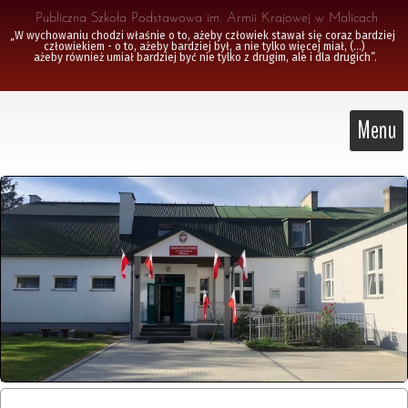
 Publiczna Szkoła Podstawowa im. Armii Krajowej w Malicach
„W wychowaniu chodzi właśnie o to, ażeby człowiek stawał się coraz bardziej 
człowiekiem - o to, ażeby bardziej był, a nie tylko więcej miał, (...)

 ażeby również umiał bardziej być nie tylko z drugim, ale i dla drugich”.
Menu