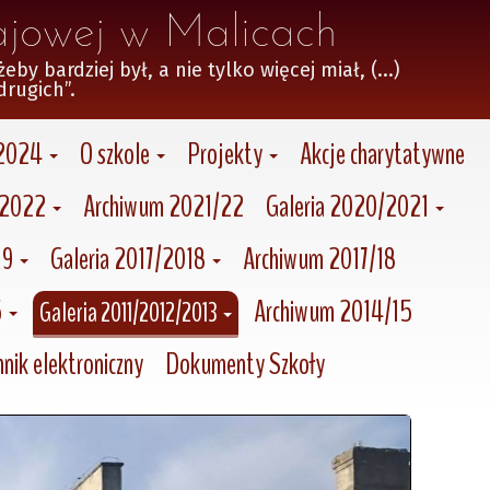
ajowej w Malicach
 bardziej był, a nie tylko więcej miał, (...)

drugich”.
/2024
O szkole
Projekty
Akcje charytatywne
/2022
Archiwum 2021/22
Galeria 2020/2021
19
Galeria 2017/2018
Archiwum 2017/18
5
Archiwum 2014/15
Galeria 2011/2012/2013
nik elektroniczny
Dokumenty Szkoły