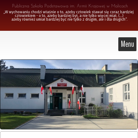
 Publiczna Szkoła Podstawowa im. Armii Krajowej w Malicach
„W wychowaniu chodzi właśnie o to, ażeby człowiek stawał się coraz bardziej 
człowiekiem - o to, ażeby bardziej był, a nie tylko więcej miał, (...)

 ażeby również umiał bardziej być nie tylko z drugim, ale i dla drugich”.
Menu