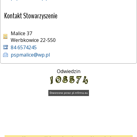
Kontakt Stowarzyszenie
Malice 37
Werbkowice 22-550
84 6574245
pspmalice@wp.pl
Odwiedzin
Stworzone przez
pl.mfirma.eu