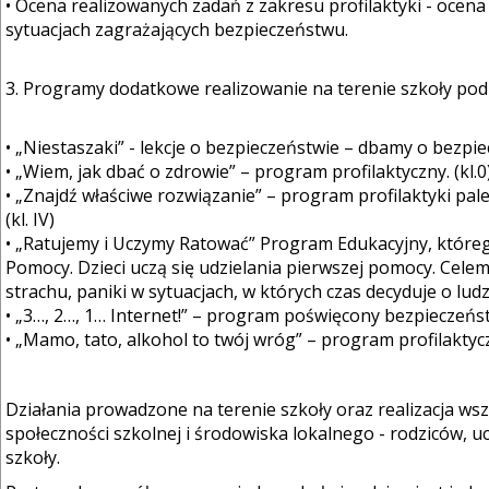
• Ocena realizowanych zadań z zakresu profilaktyki - ocen
sytuacjach zagrażających bezpieczeństwu.
3. Programy dodatkowe realizowanie na terenie szkoły po
• „Niestaszaki” - lekcje o bezpieczeństwie – dbamy o bezpiecz
• „Wiem, jak dbać o zdrowie” – program profilaktyczny. (kl.0
• „Znajdź właściwe rozwiązanie” – program profilaktyki pal
(kl. IV)
• „Ratujemy i Uczymy Ratować” Program Edukacyjny, któreg
Pomocy. Dzieci uczą się udzielania pierwszej pomocy. Cel
strachu, paniki w sytuacjach, w których czas decyduje o ludzkim 
• „3…, 2…, 1… Internet!” – program poświęcony bezpieczeństwu
• „Mamo, tato, alkohol to twój wróg” – program profilaktyczny
Działania prowadzone na terenie szkoły oraz realizacja ws
społeczności szkolnej i środowiska lokalnego - rodziców, uc
szkoły.