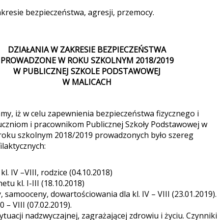
kresie bezpieczeństwa, agresji, przemocy.
DZIAŁANIA W ZAKRESIE BEZPIECZEŃSTWA
PROWADZONE W ROKU SZKOLNYM 2018/2019
W PUBLICZNEJ SZKOLE PODSTAWOWEJ
W MALICACH
y, iż w celu zapewnienia bezpieczeństwa fizycznego i
uczniom i pracownikom Publicznej Szkoły Podstawowej w
 roku szkolnym 2018/2019 prowadzonych było szereg
ilaktycznych:
. IV –VIII, rodzice (04.10.2018)
u kl. I-III (18.10.2018)
, samooceny, dowartościowania dla kl. IV – VIII (23.01.2019).
– VIII (07.02.2019).
acji nadzwyczajnej, zagrażającej zdrowiu i życiu. Czynniki