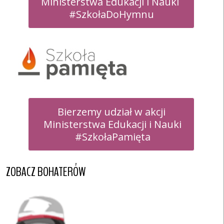
Ministerstwa Edukacji i Nauki 

#SzkołaDoHymnu
Bierzemy udział w akcji

 Ministerstwa Edukacji i Nauki

 #SzkołaPamięta
ZOBACZ BOHATERÓW