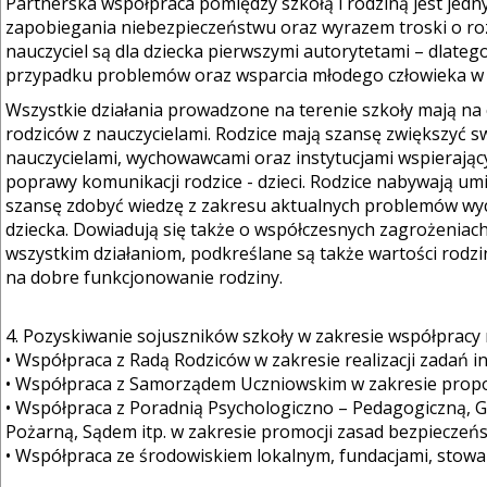
Partnerska współpraca pomiędzy szkołą i rodziną jest jed
zapobiegania niebezpieczeństwu oraz wyrazem troski o rozwó
nauczyciel są dla dziecka pierwszymi autorytetami – dlat
przypadku problemów oraz wsparcia młodego człowieka w 
Wszystkie działania prowadzone na terenie szkoły mają na ce
rodziców z nauczycielami. Rodzice mają szansę zwiększyć 
nauczycielami, wychowawcami oraz instytucjami wspierając
poprawy komunikacji rodzice - dzieci. Rodzice nabywają umi
szansę zdobyć wiedzę z zakresu aktualnych problemów wy
dziecka. Dowiadują się także o współczesnych zagrożeniach, 
wszystkim działaniom, podkreślane są także wartości rodzin
na dobre funkcjonowanie rodziny.
4. Pozyskiwanie sojuszników szkoły w zakresie współpracy
• Współpraca z Radą Rodziców w zakresie realizacji zadań i
• Współpraca z Samorządem Uczniowskim w zakresie propo
• Współpraca z Poradnią Psychologiczno – Pedagogiczną, 
Pożarną, Sądem itp. w zakresie promocji zasad bezpieczeńs
• Współpraca ze środowiskiem lokalnym, fundacjami, stowa