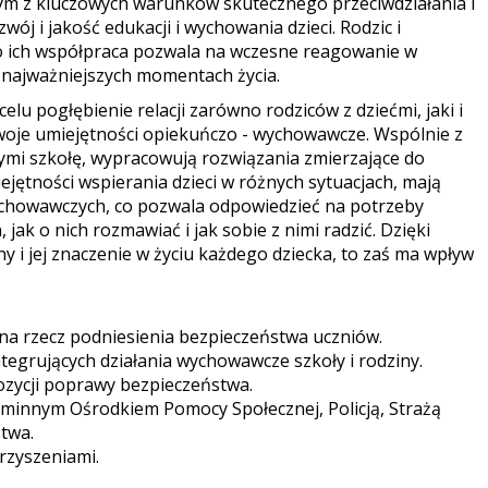
nym z kluczowych warunków skutecznego przeciwdziałania i
j i jakość edukacji i wychowania dzieci. Rodzic i
ego ich współpraca pozwala na wczesne reagowanie w
najważniejszych momentach życia.
lu pogłębienie relacji zarówno rodziców z dziećmi, jaki i
swoje umiejętności opiekuńczo - wychowawcze. Wspólnie z
ymi szkołę, wypracowują rozwiązania zmierzające do
ejętności wspierania dzieci w różnych sytuacjach, mają
chowawczych, co pozwala odpowiedzieć na potrzeby
jak o nich rozmawiać i jak sobie z nimi radzić. Dzięki
y i jej znaczenie w życiu każdego dziecka, to zaś ma wpływ
 na rzecz podniesienia bezpieczeństwa uczniów.
ntegrujących działania wychowawcze szkoły i rodziny.
zycji poprawy bezpieczeństwa.
Gminnym Ośrodkiem Pomocy Społecznej, Policją, Strażą
twa.
rzyszeniami.