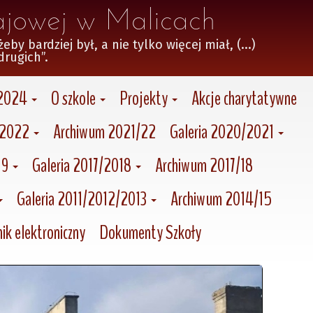
ajowej w Malicach
 bardziej był, a nie tylko więcej miał, (...)

drugich”.
/2024
O szkole
Projekty
Akcje charytatywne
/2022
Archiwum 2021/22
Galeria 2020/2021
19
Galeria 2017/2018
Archiwum 2017/18
Galeria 2011/2012/2013
Archiwum 2014/15
ik elektroniczny
Dokumenty Szkoły