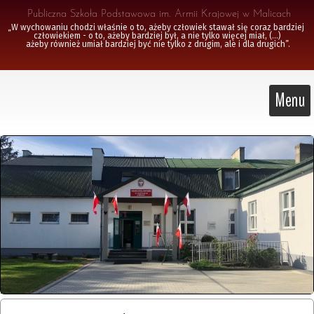
 Publiczna Szkoła Podstawowa im. Armii Krajowej w Malicach
„W wychowaniu chodzi właśnie o to, ażeby człowiek stawał się coraz bardziej 
człowiekiem - o to, ażeby bardziej był, a nie tylko więcej miał, (...)

 ażeby również umiał bardziej być nie tylko z drugim, ale i dla drugich”.
Menu