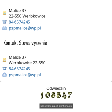
Malice 37
22-550 Werbkowice 
84 6574245
pspmalice@wp.pl
Kontakt Stowarzyszenie
Malice 37
Werbkowice 22-550
84 6574245
pspmalice@wp.pl
Odwiedzin
Stworzone przez
pl.mfirma.eu