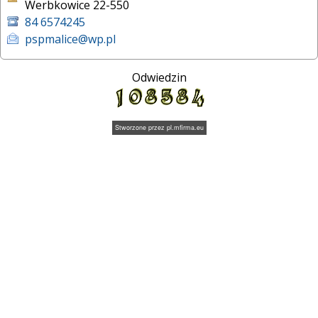
Werbkowice 22-550
84 6574245
pspmalice@wp.pl
Odwiedzin
Stworzone przez
pl.mfirma.eu