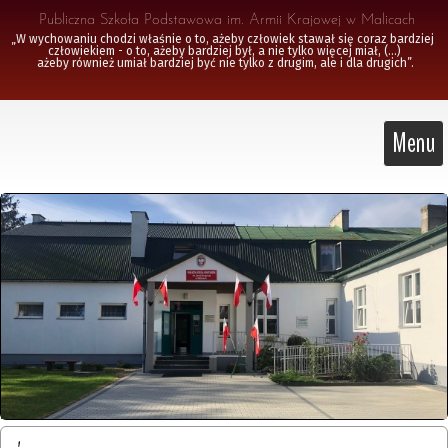
 Publiczna Szkoła Podstawowa im. Armii Krajowej w Malicach
„W wychowaniu chodzi właśnie o to, ażeby człowiek stawał się coraz bardziej 
człowiekiem - o to, ażeby bardziej był, a nie tylko więcej miał, (...)

 ażeby również umiał bardziej być nie tylko z drugim, ale i dla drugich”.
Menu