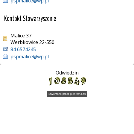
pspmalice@wp.pl
Kontakt Stowarzyszenie
Malice 37
Werbkowice 22-550
84 6574245
pspmalice@wp.pl
Odwiedzin
Stworzone przez
pl.mfirma.eu