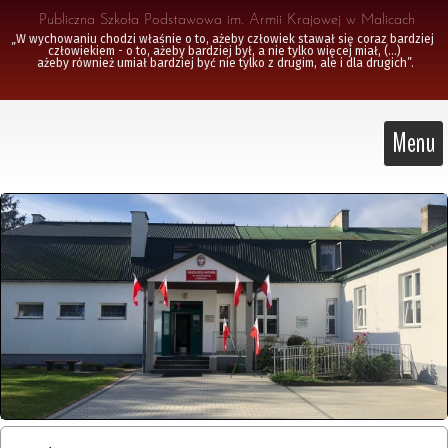
 Publiczna Szkoła Podstawowa im. Armii Krajowej w Malicach
„W wychowaniu chodzi właśnie o to, ażeby człowiek stawał się coraz bardziej 
człowiekiem - o to, ażeby bardziej był, a nie tylko więcej miał, (...)

 ażeby również umiał bardziej być nie tylko z drugim, ale i dla drugich”.
Menu