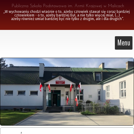
 Publiczna Szkoła Podstawowa im. Armii Krajowej w Malicach
„W wychowaniu chodzi właśnie o to, ażeby człowiek stawał się coraz bardziej 
człowiekiem - o to, ażeby bardziej był, a nie tylko więcej miał, (...)

 ażeby również umiał bardziej być nie tylko z drugim, ale i dla drugich”.
Menu