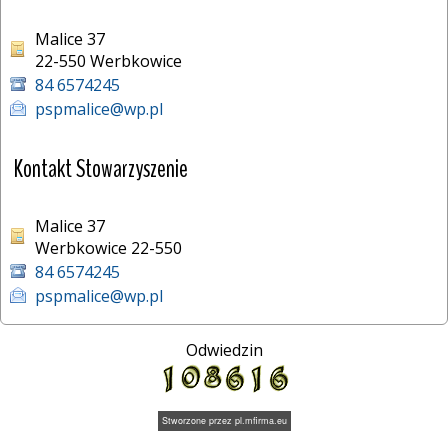
Malice 37
22-550 Werbkowice 
84 6574245
pspmalice@wp.pl
Kontakt Stowarzyszenie
Malice 37
Werbkowice 22-550
84 6574245
pspmalice@wp.pl
Odwiedzin
Stworzone przez
pl.mfirma.eu