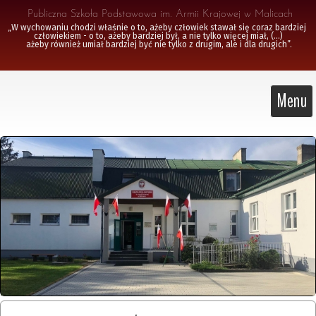
 Publiczna Szkoła Podstawowa im. Armii Krajowej w Malicach
„W wychowaniu chodzi właśnie o to, ażeby człowiek stawał się coraz bardziej 
człowiekiem - o to, ażeby bardziej był, a nie tylko więcej miał, (...)

 ażeby również umiał bardziej być nie tylko z drugim, ale i dla drugich”.
Menu