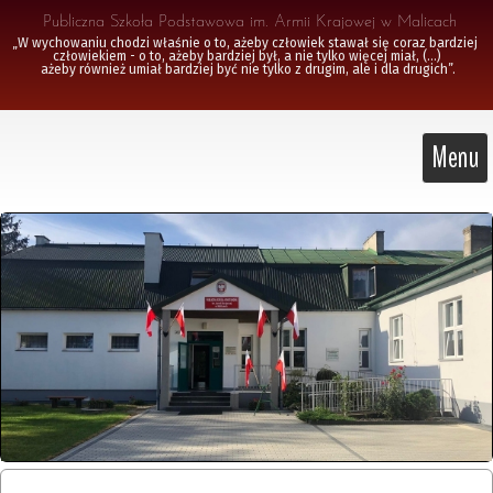
 Publiczna Szkoła Podstawowa im. Armii Krajowej w Malicach
„W wychowaniu chodzi właśnie o to, ażeby człowiek stawał się coraz bardziej 
człowiekiem - o to, ażeby bardziej był, a nie tylko więcej miał, (...)

 ażeby również umiał bardziej być nie tylko z drugim, ale i dla drugich”.
Menu