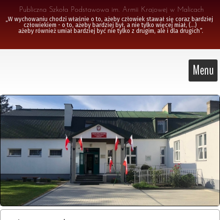
 Publiczna Szkoła Podstawowa im. Armii Krajowej w Malicach
„W wychowaniu chodzi właśnie o to, ażeby człowiek stawał się coraz bardziej 
człowiekiem - o to, ażeby bardziej był, a nie tylko więcej miał, (...)

 ażeby również umiał bardziej być nie tylko z drugim, ale i dla drugich”.
Menu