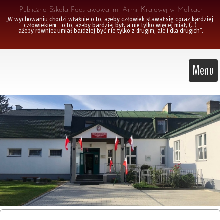
 Publiczna Szkoła Podstawowa im. Armii Krajowej w Malicach
„W wychowaniu chodzi właśnie o to, ażeby człowiek stawał się coraz bardziej 
człowiekiem - o to, ażeby bardziej był, a nie tylko więcej miał, (...)

 ażeby również umiał bardziej być nie tylko z drugim, ale i dla drugich”.
Menu