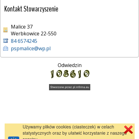
Kontakt Stowarzyszenie
Malice 37
Werbkowice 22-550
84 6574245
pspmalice@wp.pl
Odwiedzin
Stworzone przez
pl.mfirma.eu
Używamy plików cookies (ciasteczek) w celach
statystycznych oraz by ułatwić korzystanie z naszego