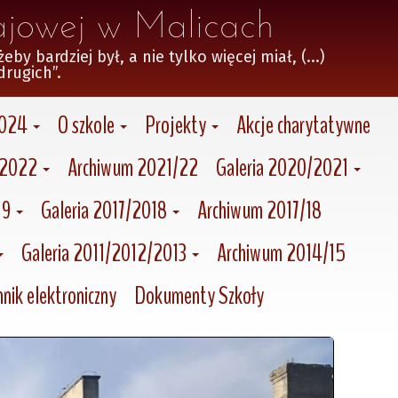
ajowej w Malicach
 bardziej był, a nie tylko więcej miał, (...)

drugich”.
2024
O szkole
Projekty
Akcje charytatywne
/2022
Archiwum 2021/22
Galeria 2020/2021
19
Galeria 2017/2018
Archiwum 2017/18
Galeria 2011/2012/2013
Archiwum 2014/15
nik elektroniczny
Dokumenty Szkoły