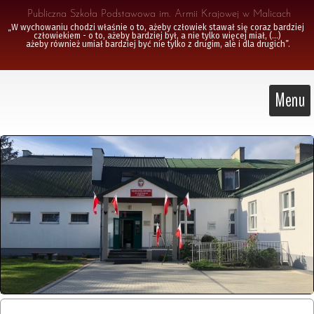
 Publiczna Szkoła Podstawowa im. Armii Krajowej w Malicach
„W wychowaniu chodzi właśnie o to, ażeby człowiek stawał się coraz bardziej 
człowiekiem - o to, ażeby bardziej był, a nie tylko więcej miał, (...)

 ażeby również umiał bardziej być nie tylko z drugim, ale i dla drugich”.
Menu