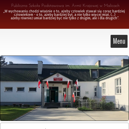
 Publiczna Szkoła Podstawowa im. Armii Krajowej w Malicach
„W wychowaniu chodzi właśnie o to, ażeby człowiek stawał się coraz bardziej 
człowiekiem - o to, ażeby bardziej był, a nie tylko więcej miał, (...)

 ażeby również umiał bardziej być nie tylko z drugim, ale i dla drugich”.
Menu