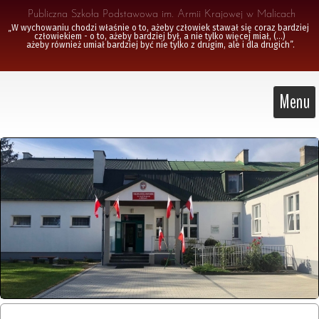
 Publiczna Szkoła Podstawowa im. Armii Krajowej w Malicach
„W wychowaniu chodzi właśnie o to, ażeby człowiek stawał się coraz bardziej 
człowiekiem - o to, ażeby bardziej był, a nie tylko więcej miał, (...)

 ażeby również umiał bardziej być nie tylko z drugim, ale i dla drugich”.
Menu