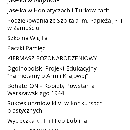
Jasełka w Alojzowie
Jasełka w Honiatyczach i Turkowicach
Podziękowania ze Szpitala im. Papieża JP II
w Zamościu
Szkolna Wigilia
Paczki Pamięci
KIERMASZ BOŻONARODZENIOWY
Ogólnopolski Projekt Edukacyjny
“Pamiętamy o Armii Krajowej”
BohaterON – Kobiety Powstania
Warszawskiego 1944
Sukces uczniów kl.VI w konkursach
plastycznych
Wycieczka kl. II i III do Lublina