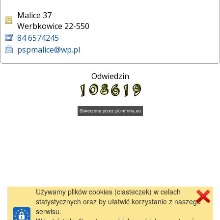
Malice 37
Werbkowice 22-550
84 6574245
pspmalice@wp.pl
Odwiedzin
Stworzone przez
pl.mfirma.eu
Używamy plików cookies (ciasteczek) w celach
statystycznych oraz by ułatwić korzystanie z naszego
serwisu.