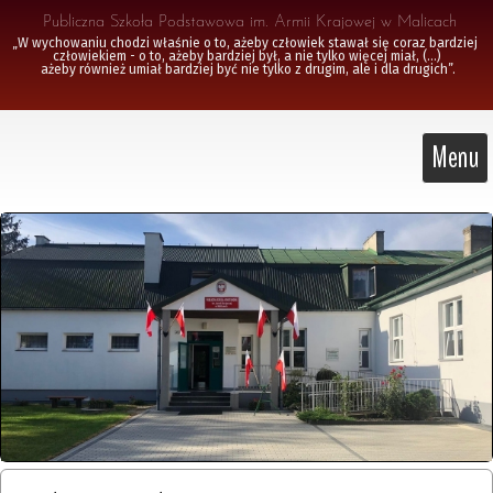
 Publiczna Szkoła Podstawowa im. Armii Krajowej w Malicach
„W wychowaniu chodzi właśnie o to, ażeby człowiek stawał się coraz bardziej 
człowiekiem - o to, ażeby bardziej był, a nie tylko więcej miał, (...)

 ażeby również umiał bardziej być nie tylko z drugim, ale i dla drugich”.
Menu