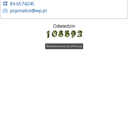
84 6574245
pspmalice@wp.pl
Odwiedzin
Stworzone przez
pl.mfirma.eu