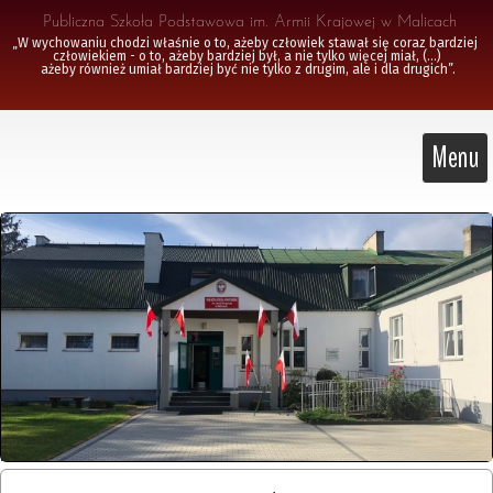
 Publiczna Szkoła Podstawowa im. Armii Krajowej w Malicach
„W wychowaniu chodzi właśnie o to, ażeby człowiek stawał się coraz bardziej 
człowiekiem - o to, ażeby bardziej był, a nie tylko więcej miał, (...)

 ażeby również umiał bardziej być nie tylko z drugim, ale i dla drugich”.
Menu