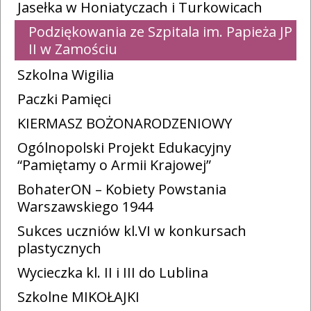
Jasełka w Honiatyczach i Turkowicach
Podziękowania ze Szpitala im. Papieża JP
II w Zamościu
Szkolna Wigilia
Paczki Pamięci
KIERMASZ BOŻONARODZENIOWY
Ogólnopolski Projekt Edukacyjny
“Pamiętamy o Armii Krajowej”
BohaterON – Kobiety Powstania
Warszawskiego 1944
Sukces uczniów kl.VI w konkursach
plastycznych
Wycieczka kl. II i III do Lublina
Szkolne MIKOŁAJKI