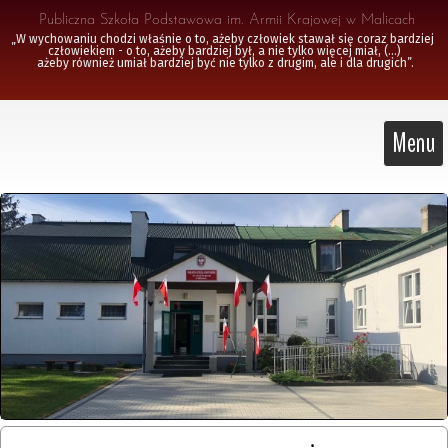
 Publiczna Szkoła Podstawowa im. Armii Krajowej w Malicach
„W wychowaniu chodzi właśnie o to, ażeby człowiek stawał się coraz bardziej 
człowiekiem - o to, ażeby bardziej był, a nie tylko więcej miał, (...)

 ażeby również umiał bardziej być nie tylko z drugim, ale i dla drugich”.
Menu