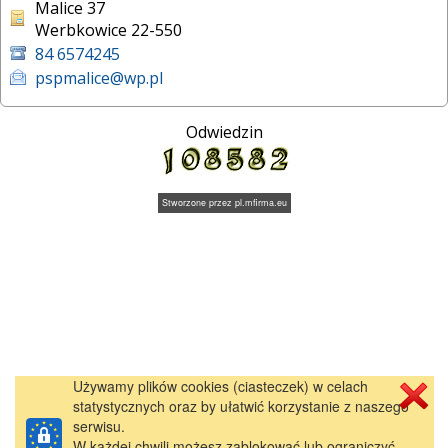
Malice 37
Werbkowice 22-550
84 6574245
pspmalice@wp.pl
Odwiedzin
Stworzone przez
pl.mfirma.eu
Używamy plików cookies (ciasteczek) w celach
statystycznych oraz by ułatwić korzystanie z naszego
serwisu.
W każdej chwili możesz zablokować lub ograniczyć