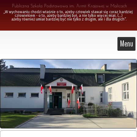
 Publiczna Szkoła Podstawowa im. Armii Krajowej w Malicach
„W wychowaniu chodzi właśnie o to, ażeby człowiek stawał się coraz bardziej 
człowiekiem - o to, ażeby bardziej był, a nie tylko więcej miał, (...)

 ażeby również umiał bardziej być nie tylko z drugim, ale i dla drugich”.
Menu