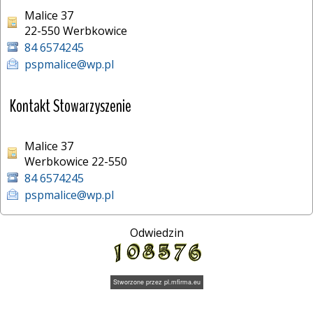
Malice 37
22-550 Werbkowice 
84 6574245
pspmalice@wp.pl
Kontakt Stowarzyszenie
Malice 37
Werbkowice 22-550
84 6574245
pspmalice@wp.pl
Odwiedzin
Stworzone przez
pl.mfirma.eu