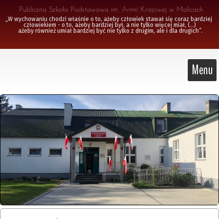
 Publiczna Szkoła Podstawowa im. Armii Krajowej w Malicach
„W wychowaniu chodzi właśnie o to, ażeby człowiek stawał się coraz bardziej 
człowiekiem - o to, ażeby bardziej był, a nie tylko więcej miał, (...)

 ażeby również umiał bardziej być nie tylko z drugim, ale i dla drugich”.
Menu